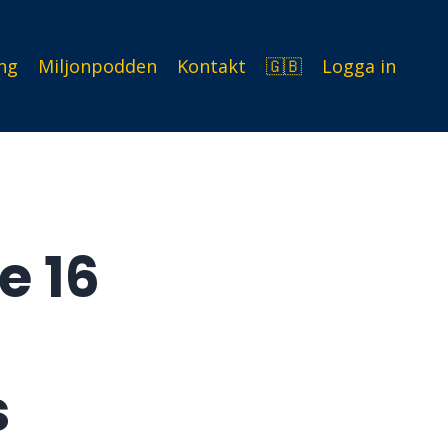
ng
Miljonpodden
Kontakt
🇬🇧
Logga in
e 16
s