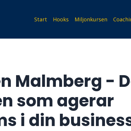
Start
Hooks
Miljonkursen
Coachi
en Malmberg - D
en som agerar
 i din busines