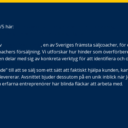
2/5 här:
https://wolfmalmberg.se/event-merforsaljning
lmberg.se/event-merforsaljning-digital
av
Jörgen Malmberg
, en av Sveriges främsta säljcoacher, för
achers försäljning
. Vi utforskar hur hinder som
överförber
n delar med sig av konkreta verktyg för att identifiera o
" till att se sälj som ett sätt att faktiskt hjälpa kunden, k
 levererar
. Avsnittet bjuder dessutom på en unik inblick när
en erfarna entreprenörer har blinda fläckar att arbeta med
.