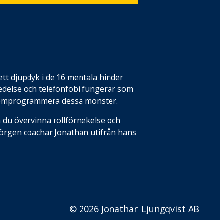
 ett djupdyk i de 16 mentala hinder
edelse
och
telefonfobi
fungerar som
ch omprogrammera dessa mönster
.
an du övervinna
rollförnekelse
och
 Jörgen coachar Jonathan utifrån hans
© 2026 Jonathan Ljungqvist AB