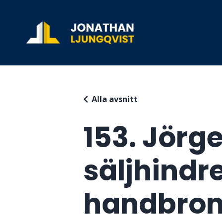
Alla avsnitt
153. Jörg
säljhindr
handbroms